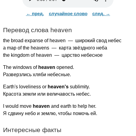
← пред.
случайное слово
след. →
Перевод слова
heaven
the
broad
expanse
of
heaven
— широкий свод небес
a
map
of
the
heavens
— карта звёздного неба
the
kingdom
of
heaven
— царство небесное
The
windows
of
heaven
opened
.
Разверзлись хляби небесные.
Earth's
loveliness
or
heaven's
sublimity
.
Красота земли или величавость небес.
I
would
move
heaven
and
earth
to
help
her
.
Я сдвину небо и землю, чтобы помочь ей.
Интересные факты