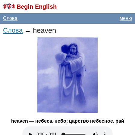
Begin English
Слова
меню
heaven
Слова
→
heaven
— небеса, небо; царство небесное, рай