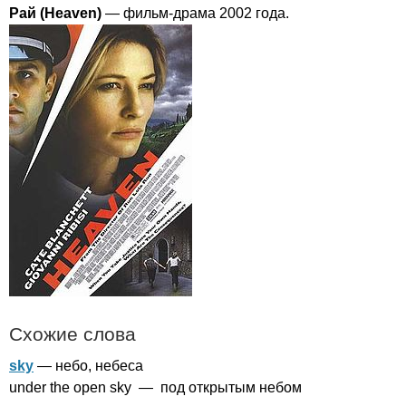
Рай (
Heaven
)
— фильм-драма 2002 года.
Схожие слова
sky
— небо, небеса
under
the
open
sky
— под открытым небом