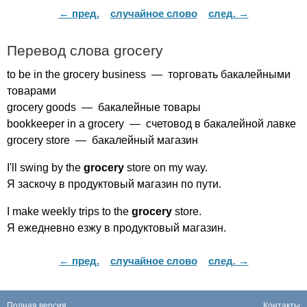
← пред.
случайное слово
след. →
Перевод слова
grocery
to
be
in
the
grocery
business
— торговать бакалейными
товарами
grocery
goods
— бакалейные товары
bookkeeper
in
a
grocery
— счетовод в бакалейной лавке
grocery
store
— бакалейный магазин
I'll
swing
by
the
grocery
store
on
my
way
.
Я заскочу в продуктовый магазин по пути.
I
make
weekly
trips
to
the
grocery
store
.
Я ежедневно езжу в продуктовый магазин.
← пред.
случайное слово
след. →
Полная версия
Контакты