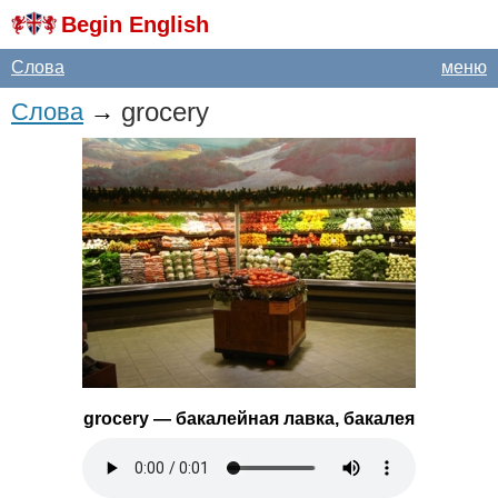
Begin English
Слова
меню
grocery
Слова
→
grocery
— бакалейная лавка, бакалея