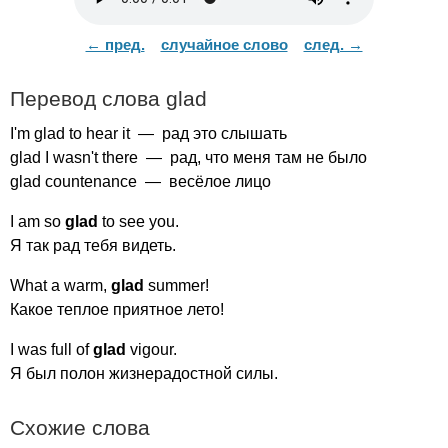
← пред.
случайное слово
след. →
Перевод слова
glad
I'm
glad
to
hear
it
— рад это слышать
glad
I
wasn't
there
— рад, что меня там не было
glad
countenance
— весёлое лицо
I
am
so
glad
to
see
you
.
Я так рад тебя видеть.
What
a
warm
,
glad
summer
!
Какое теплое приятное лето!
I
was
full
of
glad
vigour
.
Я был полон жизнерадостной силы.
Схожие слова