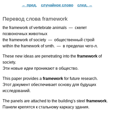
← пред.
случайное слово
след. →
Перевод слова
framework
the
framework
of
vertebrate
animals
— скелет
позвоночных животных
the
framework
of
society
— общественный строй
within
the
framework
of
smth
. — в пределах чего-л.
These
new
ideas
are
penetrating
into
the
framework
of
society
.
Эти новые идеи проникают в общество.
This
paper
provides
a
framework
for
future
research
.
Этот документ обеспечивает основу для будущих
исследований.
The
panels
are
attached
to
the
building's
steel
framework
.
Панели крепятся к стальному каркасу здания.