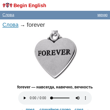
Begin English
Слова
меню
forever
Слова
→
forever
— навсегда, навечно, вечность
← пред.
случайное слово
след. →