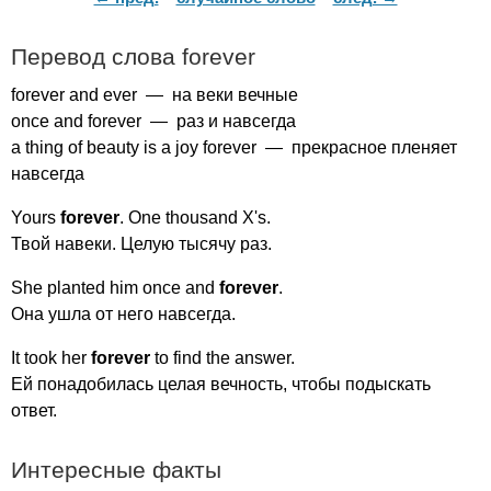
Перевод слова
forever
forever
and
ever
— на веки вечные
once
and
forever
— раз и навсегда
a
thing
of
beauty
is
a
joy
forever
— прекрасное пленяет
навсегда
Yours
forever
.
One
thousand
X's
.
Твой навеки. Целую тысячу раз.
She
planted
him
once
and
forever
.
Она ушла от него навсегда.
It
took
her
forever
to
find
the
answer
.
Ей понадобилась целая вечность, чтобы подыскать
ответ.
Интересные факты