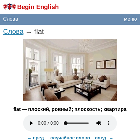
Begin English
Слова
меню
flat
Слова
→
flat
— плоский, ровный; плоскость; квартира
← пред.
случайное слово
след. →