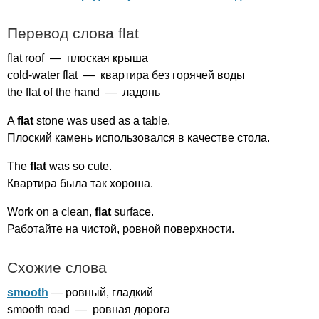
Перевод слова
flat
flat
roof
— плоская крыша
cold-water
flat
— квартира без горячей воды
the
flat
of
the
hand
— ладонь
A
flat
stone
was
used
as
a
table
.
Плоский камень использовался в качестве стола.
The
flat
was
so
cute
.
Квартира была так хороша.
Work
on
a
clean
,
flat
surface
.
Работайте на чистой, ровной поверхности.
Схожие слова
smooth
— ровный, гладкий
smooth
road
— ровная дорога