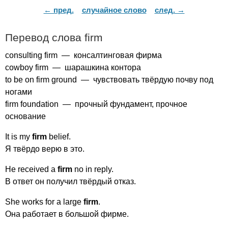
← пред.
случайное слово
след. →
Перевод слова
firm
consulting
firm
— консалтинговая фирма
cowboy
firm
— шарашкина контора
to
be
on
firm
ground
— чувствовать твёрдую почву под
ногами
firm
foundation
— прочный фундамент, прочное
основание
It
is
my
firm
belief
.
Я твёрдо верю в это.
He
received
a
firm
no
in
reply
.
В ответ он получил твёрдый отказ.
She
works
for
a
large
firm
.
Она работает в большой фирме.