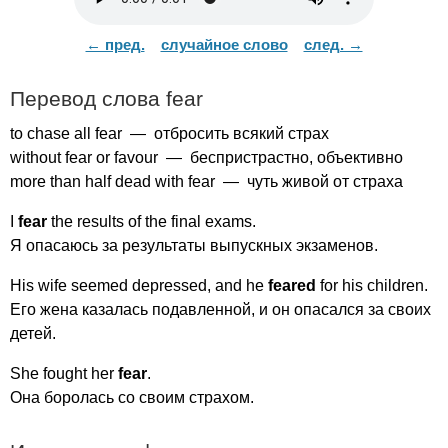
← пред.
случайное слово
след. →
Перевод слова
fear
to
chase
all
fear
— отбросить всякий страх
without
fear
or
favour
— беспристрастно, объективно
more
than
half
dead
with
fear
— чуть живой от страха
I
fear
the
results
of
the
final
exams
.
Я опасаюсь за результаты выпускных экзаменов.
His
wife
seemed
depressed
,
and
he
feared
for
his
children
.
Его жена казалась подавленной, и он опасался за своих
детей.
She
fought
her
fear
.
Она боролась со своим страхом.