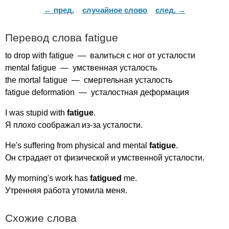
← пред.
случайное слово
след. →
Перевод слова
fatigue
to
drop
with
fatigue
— валиться с ног от усталости
mental
fatigue
— умственная усталость
the
mortal
fatigue
— смертельная усталость
fatigue
deformation
— усталостная деформация
I
was
stupid
with
fatigue
.
Я плохо соображал из-за усталости.
He's
suffering
from
physical
and
mental
fatigue
.
Он страдает от физической и умственной усталости.
My
morning's
work
has
fatigued
me
.
Утренняя работа утомила меня.
Схожие слова