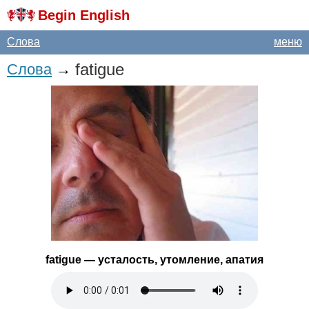
Begin English
Слова
меню
fatigue
Слова
→
fatigue
— усталость, утомление, апатия