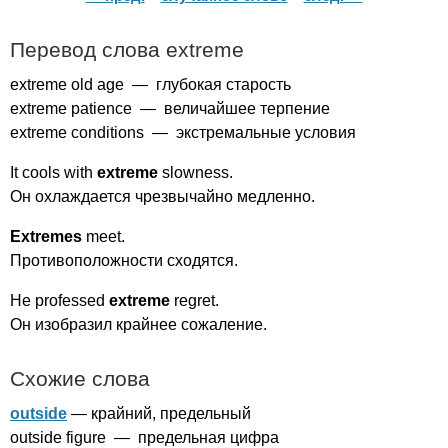
Перевод слова
extreme
extreme
old
age
— глубокая старость
extreme
patience
— величайшее терпение
extreme
conditions
— экстремальные условия
It
cools
with
extreme
slowness
.
Он охлаждается чрезвычайно медленно.
Extremes
meet
.
Противоположности сходятся.
He
professed
extreme
regret
.
Он изобразил крайнее сожаление.
Схожие слова
outside
— крайний, предельный
outside
figure
— предельная цифра