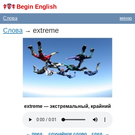
Begin English
Слова
меню
extreme
Слова
→
extreme
— экстремальный, крайний
← пред.
случайное слово
след. →