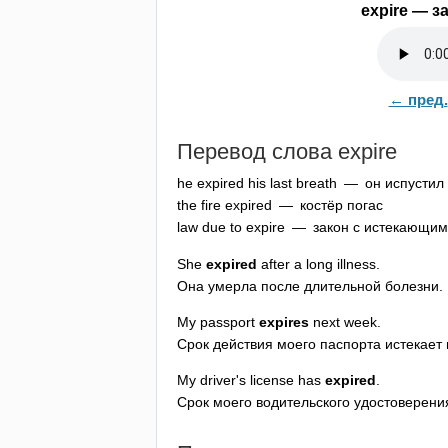
expire
— за
← пред.
Перевод слова
expire
he
expired
his
last
breath
— он испустил 
the
fire
expired
— костёр погас
law
due
to
expire
— закон с истекающим 
She
expired
after
a
long
illness
.
Она умерла после длительной болезни.
My
passport
expires
next
week
.
Срок действия моего паспорта истекает
My
driver's
license
has
expired
.
Срок моего водительского удостоверения