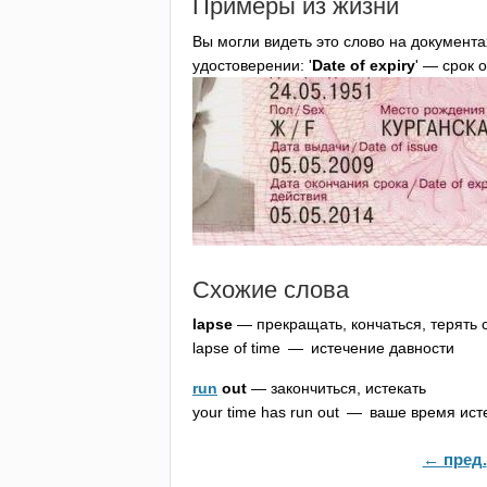
Примеры из жизни
Вы могли видеть это слово на документа
удостоверении: '
Date
of
expiry
' — срок 
Схожие слова
lapse
— прекращать, кончаться, терять 
lapse
of
time
— истечение давности
run
out
— закончиться, истекать
your
time
has
run
out
— ваше время ист
← пред.