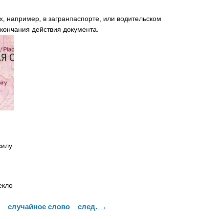
х, например, в загранпаспорте, или водительском
окончания действия документа.
силу
екло
случайное слово
след. →