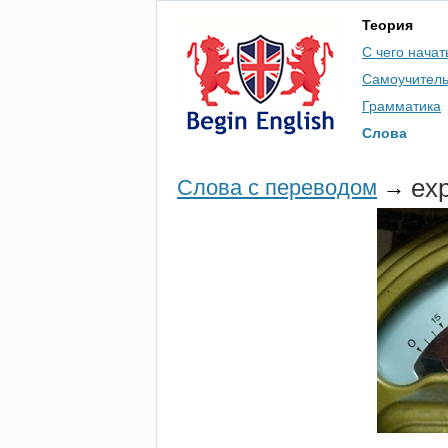
Теория
С чего начат
Самоучител
Грамматика
Слова
exp
Слова с переводом
→