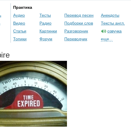
Практика
ь
Аудио
Тесты
Перевод песен
Анекдоты
ь
Видео
Радио
Подборки слов
Тексты англ.
Статьи
Картинки
Разговорник
озвучка
Топики
Форум
Переводчик
еще...
ire