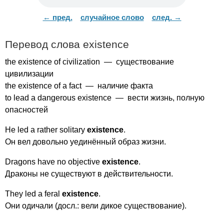
← пред.
случайное слово
след. →
Перевод слова
existence
the
existence
of
civilization
— существование
цивилизации
the
existence
of
a
fact
— наличие факта
to
lead
a
dangerous
existence
— вести жизнь, полную
опасностей
He
led
a
rather
solitary
existence
.
Он вел довольно уединённый образ жизни.
Dragons
have
no
objective
existence
.
Драконы не существуют в действительности.
They
led
a
feral
existence
.
Они одичали (досл.: вели дикое существование).