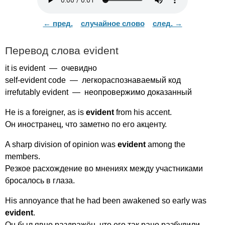
← пред.
случайное слово
след. →
Перевод слова
evident
it
is
evident
— очевидно
self-evident
code
— легкораспознаваемый код
irrefutably
evident
— неопровержимо доказанный
He
is
a
foreigner
,
as
is
evident
from
his
accent
.
Он иностранец, что заметно по его акценту.
A
sharp
division
of
opinion
was
evident
among
the
members
.
Резкое расхождение во мнениях между участниками
бросалось в глаза.
His
annoyance
that
he
had
been
awakened
so
early
was
evident
.
Он был явно раздражён, что его так рано разбудили.