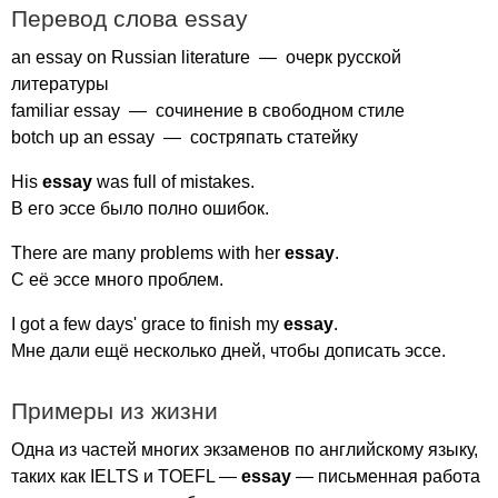
Перевод слова
essay
an
essay
on
Russian
literature
— очерк русской
литературы
familiar
essay
— сочинение в свободном стиле
botch
up
an
essay
— состряпать статейку
His
essay
was
full
of
mistakes
.
В его эссе было полно ошибок.
There
are
many
problems
with
her
essay
.
С её эссе много проблем.
I
got
a
few
days'
grace
to
finish
my
essay
.
Мне дали ещё несколько дней, чтобы дописать эссе.
Примеры из жизни
Одна из частей многих экзаменов по английскому языку,
таких как
IELTS
и
TOEFL
—
essay
— письменная работа