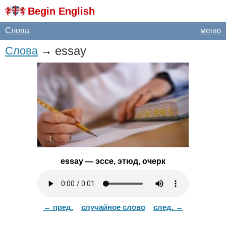
Begin English
Слова
меню
essay
Слова
→
essay
— эссе, этюд, очерк
← пред.
случайное слово
след. →