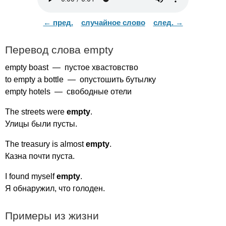
← пред.
случайное слово
след. →
Перевод слова
empty
empty
boast
— пустое хвастовство
to
empty
a
bottle
— опустошить бутылку
empty
hotels
— свободные отели
The
streets
were
empty
.
Улицы были пусты.
The
treasury
is
almost
empty
.
Казна почти пуста.
I
found
myself
empty
.
Я обнаружил, что голоден.
Примеры из жизни