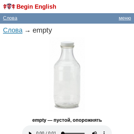
Begin English
Слова
меню
empty
Слова
→
empty
— пустой, опорожнять