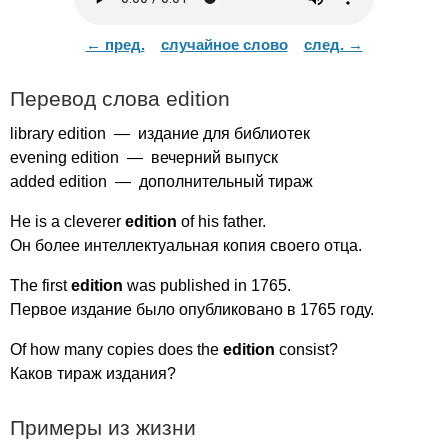
← пред.
случайное слово
след. →
Перевод слова
edition
library
edition
— издание для библиотек
evening
edition
— вечерний выпуск
added
edition
— дополнительный тираж
He
is
a
cleverer
edition
of
his
father
.
Он более интеллектуальная копия своего отца.
The
first
edition
was
published
in
1765.
Первое издание было опубликовано в 1765 году.
Of
how
many
copies
does
the
edition
consist
?
Каков тираж издания?
Примеры из жизни