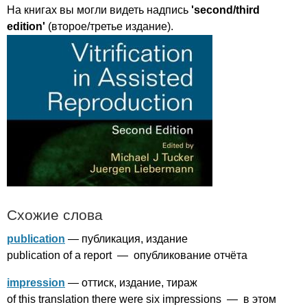
На книгах вы могли видеть надпись
'
second
/
third
edition'
(второе/третье издание).
Схожие слова
publication
— публикация, издание
publication
of
a
report
— опубликование отчёта
impression
— оттиск, издание, тираж
of
this
translation
there
were
six
impressions
— в этом