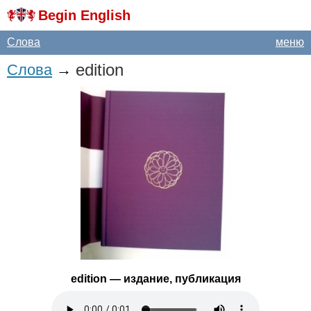
Begin English
Слова
меню
edition
Слова
→
edition
— издание, публикация