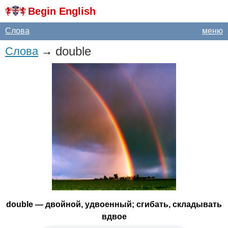
Begin English
Слова
меню
double
Слова
→
double
— двойной, удвоенный; сгибать, складывать
вдвое