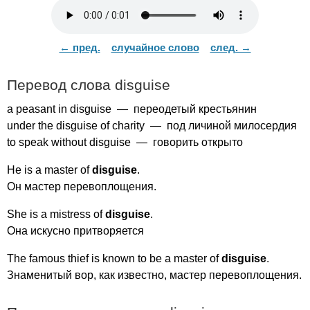
← пред.
случайное слово
след. →
Перевод слова
disguise
a
peasant
in
disguise
— переодетый крестьянин
under
the
disguise
of
charity
— под личиной милосердия
to
speak
without
disguise
— говорить открыто
He
is
a
master
of
disguise
.
Он мастер перевоплощения.
She
is
a
mistress
of
disguise
.
Она искусно притворяется
The
famous
thief
is
known
to
be
a
master
of
disguise
.
Знаменитый вор, как известно, мастер перевоплощения.