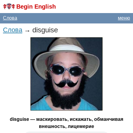
Begin English
Слова
меню
disguise
Слова
→
disguise
— маскировать, искажать, обманчивая
внешность, лицемерие