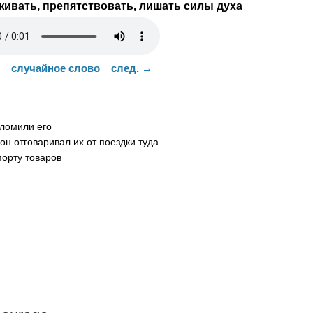
ивать, препятствовать, лишать силы духа
случайное слово
след. →
ломили его
н отговаривал их от поездки туда
орту товаров