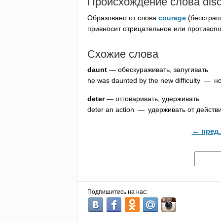
Происхождение слова
dis
Образовано от слова
courage
(бесстраш
привносит отрицательное или противоп
Схожие слова
daunt
— обескураживать, запугивать
he
was
daunted
by
the
new
difficulty
— нов
deter
— отговаривать, удерживать
deter
an
action
— удерживать от действ
← пред.
Подпишитесь на нас: