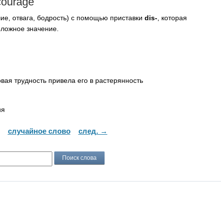
courage
ие, отвага, бодрость) с помощью приставки
dis-
, которая
оложное значение.
ая трудность привела его в растерянность
ия
случайное слово
след. →