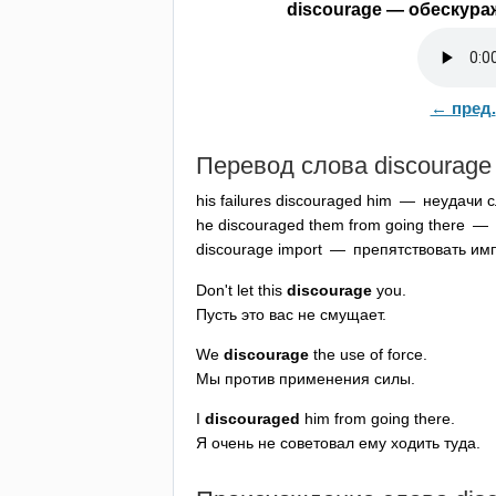
discourage
— обескураж
← пред.
Перевод слова
discourage
his
failures
discouraged
him
— неудачи с
he
discouraged
them
from
going
there
— о
discourage
import
— препятствовать имп
Don't
let
this
discourage
you
.
Пусть это вас не смущает.
We
discourage
the
use
of
force
.
Мы против применения силы.
I
discouraged
him
from
going
there
.
Я очень не советовал ему ходить туда.