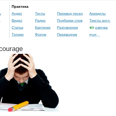
Практика
ь
Аудио
Тесты
Перевод песен
Анекдоты
ь
Видео
Радио
Подборки слов
Тексты англ.
Статьи
Картинки
Разговорник
озвучка
Топики
Форум
Переводчик
еще...
scourage