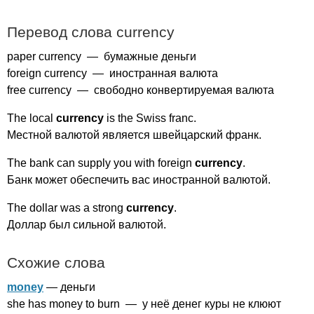
Перевод слова
currency
paper
currency
— бумажные деньги
foreign
currency
— иностранная валюта
free
currency
— свободно конвертируемая валюта
The
local
currency
is
the
Swiss
franc
.
Местной валютой является швейцарский франк.
The
bank
can
supply
you
with
foreign
currency
.
Банк может обеспечить вас иностранной валютой.
The
dollar
was
a
strong
currency
.
Доллар был сильной валютой.
Схожие слова
money
— деньги
she
has
money
to
burn
— у неё денег куры не клюют