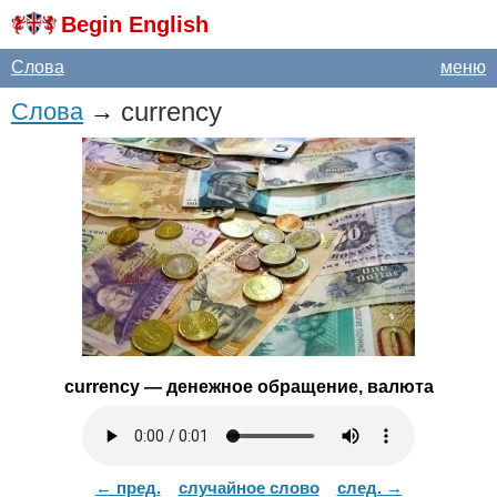
Begin English
Слова
меню
currency
Слова
→
currency
— денежное обращение, валюта
← пред.
случайное слово
след. →