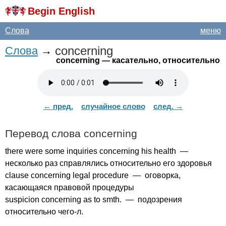
Begin English
Слова
меню
concerning
Слова
→
concerning
— касательно, относительно
← пред.
случайное слово
след. →
Перевод слова
concerning
there
were
some
inquiries
concerning
his
health
—
несколько раз справлялись относительно его здоровья
clause
concerning
legal
procedure
— оговорка,
касающаяся правовой процедуры
suspicion
concerning
as
to
smth
. — подозрения
относительно чего-л.