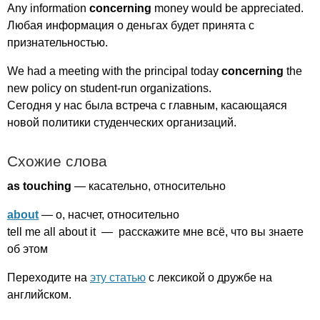
Any
information
concerning
money
would
be
appreciated
.
Любая информация о деньгах будет принята с
признательностью.
We
had
a
meeting
with
the
principal
today
concerning
the
new
policy
on
student-run
organizations
.
Сегодня у нас была встреча с главным, касающаяся
новой политики студенческих организаций.
Схожие слова
as
touching
— касательно, относительно
about
— о, насчет, относительно
tell
me
all
about
it
— расскажите мне всё, что вы знаете
об этом
Переходите на
эту статью
с лексикой о дружбе на
английском.