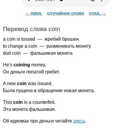
← пред.
случайное слово
след. →
Перевод слова
coin
a
coin
is
tossed
— жребий брошен
to
change
a
coin
— разменивать монету
dud
coin
— фальшивая монета
He's
coining
money
.
Он деньги лопатой гребет.
A
new
coin
was
issued
.
Была пущена в обращение новая монета.
This
coin
is
a
counterfeit
.
Эта монета фальшивая.
Об идиомах про деньги читайте
здесь
.