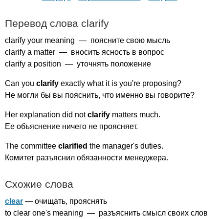
Перевод слова
clarify
clarify
your
meaning
— поясните свою мысль
clarify
a
matter
— вносить ясность в вопрос
clarify
a
position
— уточнять положение
Can
you
clarify
exactly
what
it
is
you're
proposing
?
Не могли бы вы пояснить, что именно вы говорите?
Her
explanation
did
not
clarify
matters
much
.
Ее объяснение ничего не проясняет.
The
committee
clarified
the
manager's
duties
.
Комитет разъяснил обязанности менеджера.
Схожие слова
clear
— очищать, прояснять
to
clear
one's
meaning
— разъяснить смысл своих слов