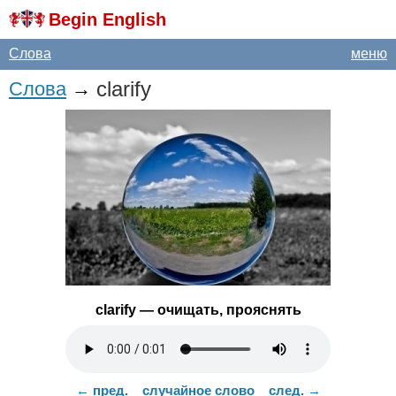
Begin English
Слова
меню
clarify
Слова
→
clarify
— очищать, прояснять
← пред.
случайное слово
след. →