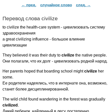
← пред.
случайное слово
след. →
Перевод слова
civilize
to
civilize
the
health-care
system
- цивилизовать систему
здравоохранения
a
great
civilizing
influence
- большое влияние
цивилизации
They
believed
it
was
their
duty
to
civilize
the
native
people
.
Они полагали, что их долг - цивилизовать родной народ.
Her
parents
hoped
that
boarding
school
might
civilize
her
some
.
Ее родители надеялись, что в интернате она, возможно,
станет более дисциплинированной.
The
wild
child
found
wandering
in
the
forest
was
gradually
civilized
.
Дикий ребенок, найденный в лесу, постепенно