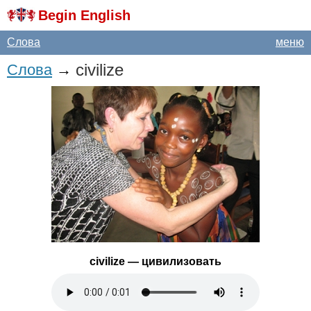
Begin English
Слова
меню
civilize
Слова
→
civilize
— цивилизовать