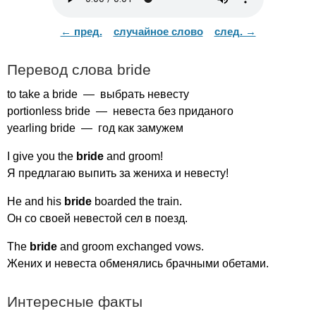
← пред.
случайное слово
след. →
Перевод слова
bride
to
take
a
bride
— выбрать невесту
portionless
bride
— невеста без приданого
yearling
bride
— год как замужем
I
give
you
the
bride
and
groom
!
Я предлагаю выпить за жениха и невесту!
He
and
his
bride
boarded
the
train
.
Он со своей невестой сел в поезд.
The
bride
and
groom
exchanged
vows
.
Жених и невеста обменялись брачными обетами.
Интересные факты