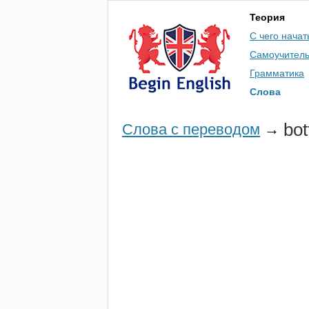
Теория
С чего начат
Самоучител
Грамматика
Слова
bot
Слова с переводом
→