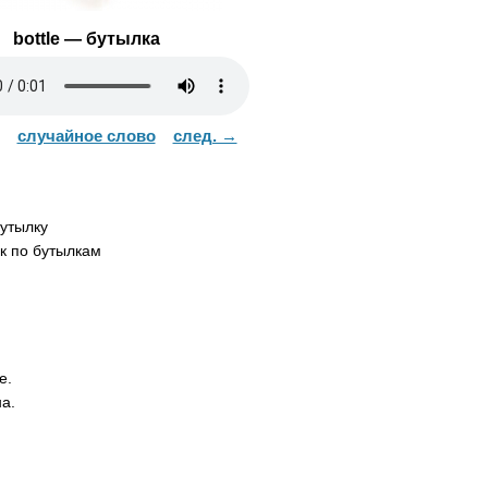
bottle
— бутылка
случайное слово
след. →
утылку
к по бутылкам
e
.
а.