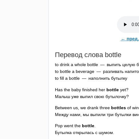
← пред.
Перевод слова
bottle
to
drink
a
whole
bottle
— выпить целую б
to
bottle
a
beverage
— разливать напито
to
fill
a
bottle
— наполнить бутылку
Has
the
baby
finished
her
bottle
yet
?
Малыш уже выпил свою бутылочку?
Between
us
,
we
drank
three
bottles
of
win
Между нами, мы выпили три бутылки вин
Pop
went
the
bottle
.
Бутылка открылась с шумом.