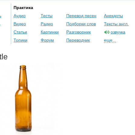
Практика
ь
Аудио
Тесты
Перевод песен
Анекдоты
ь
Видео
Радио
Подборки слов
Тексты англ.
Статьи
Картинки
Разговорник
озвучка
Топики
Форум
Переводчик
еще...
tle