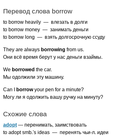
Перевод слова
borrow
to
borrow
heavily
— влезать в долги
to
borrow
money
— занимать деньги
to
borrow
long
— взять долгосрочную ссуду
They
are
always
borrowing
from
us
.
Они всё время берут у нас деньги взаймы.
We
borrowed
the
car
.
Мы одолжили эту машину.
Can
I
borrow
your
pen
for
a
minute
?
Могу ли я одолжить вашу ручку на минуту?
Схожие слова
adopt
— перенимать, заимствовать
to
adopt
smb
.'
s
ideas
— перенять чьи-л. идеи