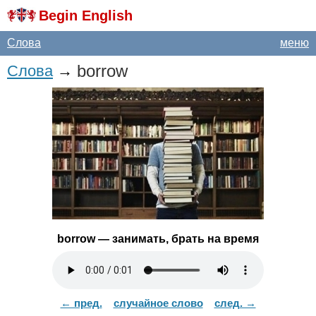
Begin English
Слова
меню
borrow
Слова
→
borrow
— занимать, брать на время
← пред.
случайное слово
след. →