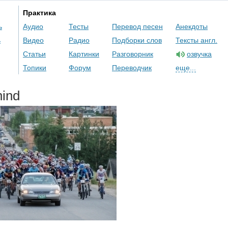
Практика
ь
Аудио
Тесты
Перевод песен
Анекдоты
ь
Видео
Радио
Подборки слов
Тексты англ.
Статьи
Картинки
Разговорник
озвучка
Топики
Форум
Переводчик
еще...
hind