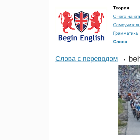
Теория
С чего начат
Самоучител
Грамматика
Слова
be
Слова с переводом
→