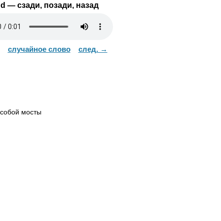
nd
— сзади, позади, назад
случайное слово
след. →
й
собой мосты