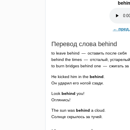
behi
← пред.
Перевод слова
behind
to
leave
behind
— оставить после себя
behind
the
times
— отсталый, устарелы
to
burn
bridges
behind
one
— сжигать за 
He
kicked
him
in
the
behind
.
Он ударил его ногой сзади.
Look
behind
you
!
Оглянись!
The
sun
was
behind
a
cloud
.
Солнце скрылось за тучей.