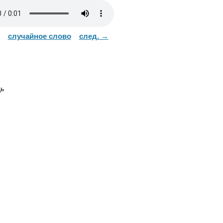
случайное слово
след. →
ь