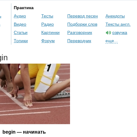
Практика
ь
Аудио
Тесты
Перевод песен
Анекдоты
ь
Видео
Радио
Подборки слов
Тексты англ.
Статьи
Картинки
Разговорник
озвучка
Топики
Форум
Переводчик
еще...
gin
begin
— начинать