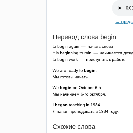
← пред.
Перевод слова
begin
to
begin
again
— начать снова
it
is
beginning
to
rain
— начинается дожд
to
begin
work
— приступить к работе
We
are
ready
to
begin
.
Мы готовы начать.
We
begin
on
October
6
th
.
Мы начинаем 6-го октября.
I
began
teaching
in
1984.
Я начал преподавать в 1984 году.
Схожие слова