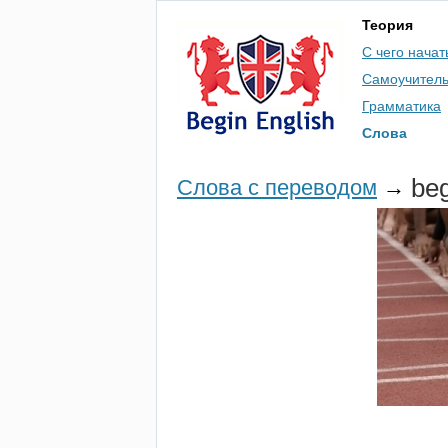
Теория
С чего начат
Самоучител
Грамматика
Слова
be
Слова с переводом
→