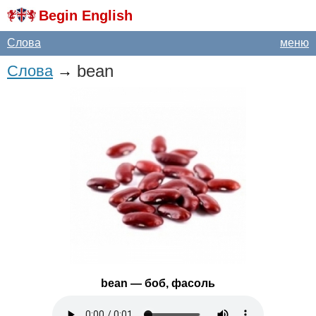
Begin English
Слова
меню
bean
Слова
→
bean
— боб, фасоль