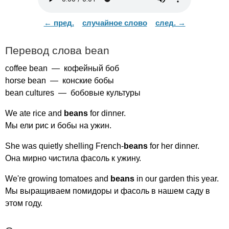
← пред.
случайное слово
след. →
Перевод слова
bean
coffee
bean
— кофейный боб
horse
bean
— конские бобы
bean
cultures
— бобовые культуры
We
ate
rice
and
beans
for
dinner
.
Мы ели рис и бобы на ужин.
She
was
quietly
shelling
French-
beans
for
her
dinner
.
Она мирно чистила фасоль к ужину.
We're
growing
tomatoes
and
beans
in
our
garden
this
year
.
Мы выращиваем помидоры и фасоль в нашем саду в
этом году.