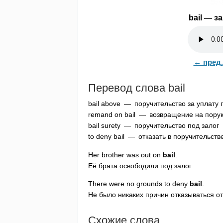
bail
— за
← пред.
Перевод слова
bail
bail
above
— поручительство за уплату
remand
on
bail
— возвращение на пору
bail
surety
— поручительство под залог
to
deny
bail
— отказать в поручительств
Her
brother
was
out
on
bail
.
Её брата освободили под залог.
There
were
no
grounds
to
deny
bail
.
Не было никаких причин отказываться от
Схожие слова