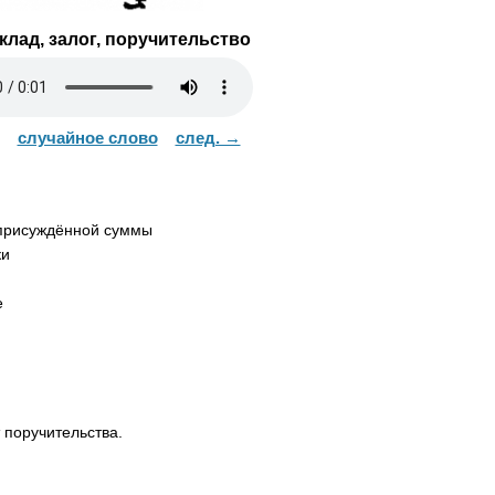
клад, залог, поручительство
случайное слово
след. →
 присуждённой суммы
ки
е
 поручительства.