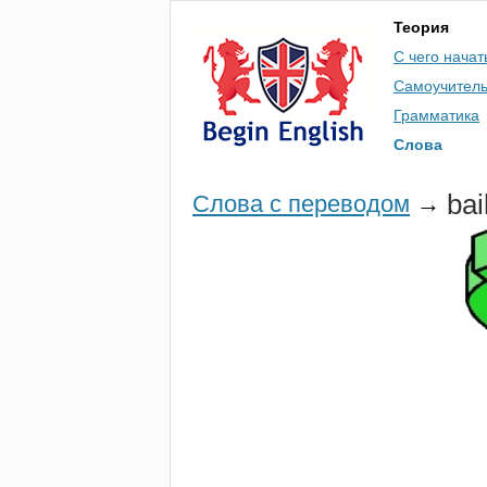
Теория
С чего начат
Самоучител
Грамматика
Слова
bai
Слова с переводом
→