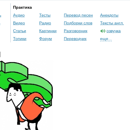
Практика
ь
Аудио
Тесты
Перевод песен
Анекдоты
ь
Видео
Радио
Подборки слов
Тексты англ.
Статьи
Картинки
Разговорник
озвучка
Топики
Форум
Переводчик
еще...
l