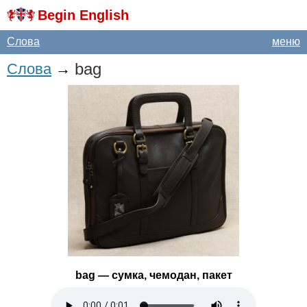
Begin English
Слова
меню
bag
Слова
→
bag
— сумка, чемодан, пакет