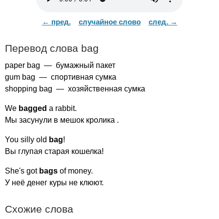
← пред.
случайное слово
след. →
Перевод слова
bag
paper
bag
— бумажный пакет
gum
bag
— спортивная сумка
shopping
bag
— хозяйственная сумка
We
bagged
a
rabbit
.
Мы засунули в мешок кролика .
You
silly
old
bag
!
Вы глупая старая кошелка!
She's
got
bags
of
money
.
У неё денег куры не клюют.
Схожие слова