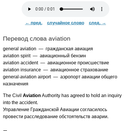
← пред.
случайное слово
след. →
Перевод слова
aviation
general
aviation
— гражданская авиация
aviation
spirit
— авиационный бензин
aviation
accident
— авиационное происшествие
aviation
insurance
— авиационное страхование
general-aviation
airport
— аэропорт авиации общего
назначения
The
Civil
Aviation
Authority
has
agreed
to
hold
an
inquiry
into
the
accident
.
Управление Гражданской Авиации согласилось
провести расследование обстоятельств аварии.