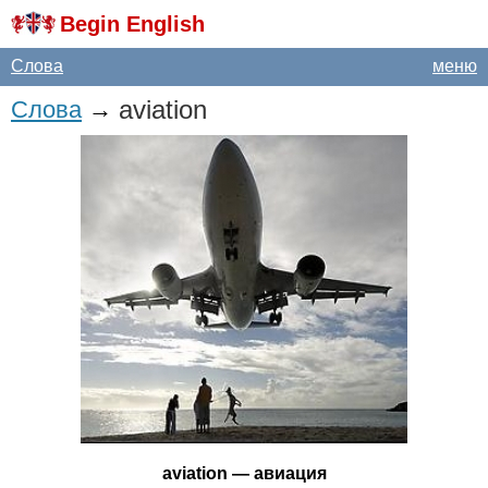
Begin English
Слова
меню
aviation
Слова
→
aviation
— авиация