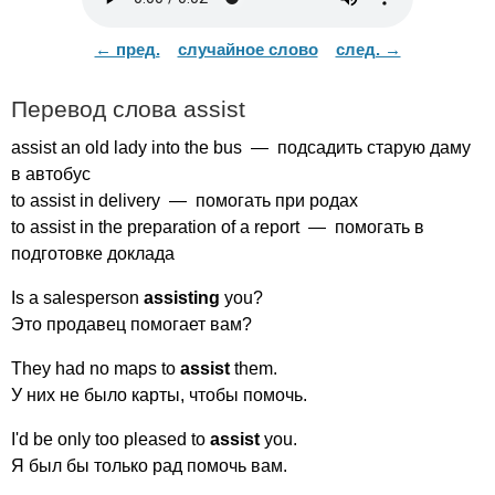
← пред.
случайное слово
след. →
Перевод слова
assist
assist
an
old
lady
into
the
bus
— подсадить старую даму
в автобус
to
assist
in
delivery
— помогать при родах
to
assist
in
the
preparation
of
a
report
— помогать в
подготовке доклада
Is
a
salesperson
assisting
you
?
Это продавец помогает вам?
They
had
no
maps
to
assist
them
.
У них не было карты, чтобы помочь.
I'd
be
only
too
pleased
to
assist
you
.
Я был бы только рад помочь вам.