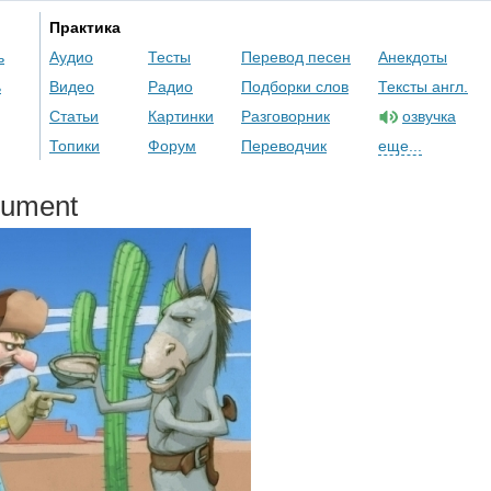
Практика
ь
Аудио
Тесты
Перевод песен
Анекдоты
ь
Видео
Радио
Подборки слов
Тексты англ.
Статьи
Картинки
Разговорник
озвучка
Топики
Форум
Переводчик
еще...
gument