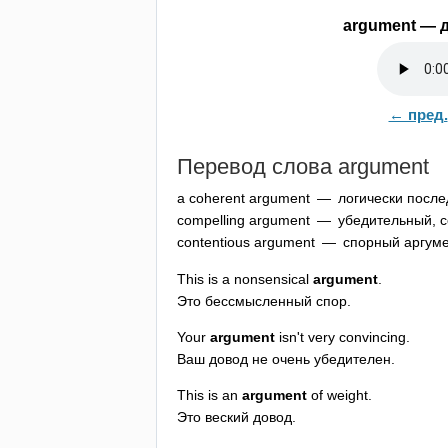
argument
— д
← пред.
Перевод слова
argument
a
coherent
argument
— логически после
compelling
argument
— убедительный, с
contentious
argument
— спорный аргуме
This
is
a
nonsensical
argument
.
Это бессмысленный спор.
Your
argument
isn't
very
convincing
.
Ваш довод не очень убедителен.
This
is
an
argument
of
weight
.
Это веский довод.