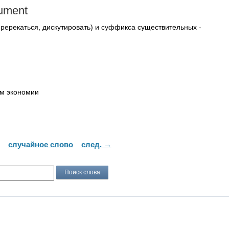
ument
пререкаться, дискутировать) и суффикса существительных -
м экономии
случайное слово
след. →