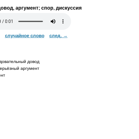
овод, аргумент; спор, дискуссия
случайное слово
след. →
довательный довод
ерьёзный аргумент
нт