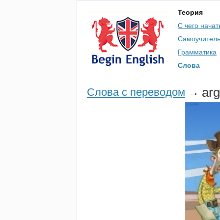
Теория
С чего начат
Самоучител
Грамматика
Слова
ar
Слова с переводом
→