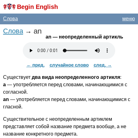
Begin English
Слова
меню
an
Слова
→
an
— неопределенный артикль
← пред.
случайное слово
след. →
Существует
два вида неопределенного артикля
:
a
— употребляется перед словами, начинающимися с
согласной.
an
— употребляется перед словами, начинающимися с
гласной.
Существительное с неопределенным артиклем
представляет собой название предмета вообще, а не
название конкретного предмета.