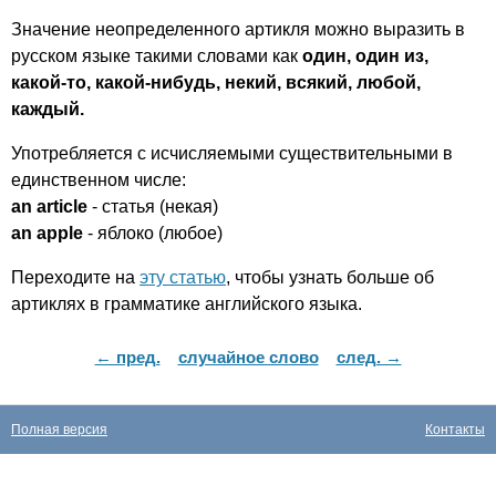
Значение неопределенного артикля можно выразить в
русском языке такими словами как
один, один из,
какой-то, какой-нибудь, некий, всякий, любой,
каждый.
Употребляется с исчисляемыми существительными в
единственном числе:
an
article
- статья (некая)
an
apple
- яблоко (любое)
Переходите на
эту статью
, чтобы узнать больше об
артиклях в грамматике английского языка.
← пред.
случайное слово
след. →
Полная версия
Контакты