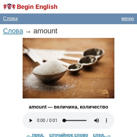
Begin English
Слова
меню
amount
Слова
→
amount
— величина, количество
← пред.
случайное слово
след. →