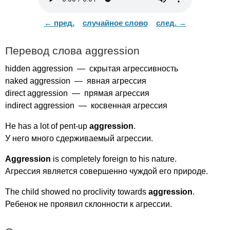
← пред.
случайное слово
след. →
Перевод слова
aggression
hidden
aggression
— скрытая агрессивность
naked
aggression
— явная агрессия
direct
aggression
— прямая агрессия
indirect
aggression
— косвенная агрессия
He
has
a
lot
of
pent-up
aggression
.
У него много сдерживаемый агрессии.
Aggression
is
completely
foreign
to
his
nature
.
Агрессия является совершенно чуждой его природе.
The
child
showed
no
proclivity
towards
aggression
.
Ребенок не проявил склонности к агрессии.