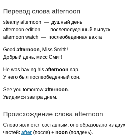
Перевод слова
afternoon
steamy
afternoon
— душный день
afternoon
edition
— послеполуденный выпуск
afternoon
watch
— послеобеденная вахта
Good
afternoon
,
Miss
Smith
!
Добрый день, мисс Смит!
He
was
having
his
afternoon
nap
.
У него был послеобеденный сон.
See
you
tomorrow
afternoon
.
Увидимся завтра днем.
Происхождение слова
afternoon
Слово является составным, оно образовано из двух
частей:
after
(после) +
noon
(полдень).