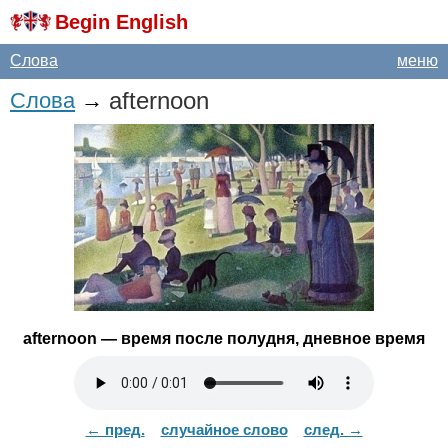
Begin English
Слова
меню
afternoon
Слова
→
afternoon
— время после полудня, дневное время
← пред.
случайное слово
след. →