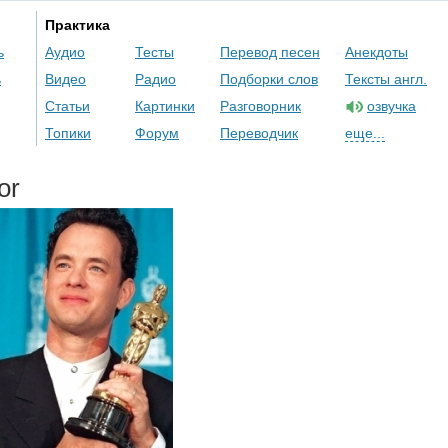
Практика
ь
Аудио
Тесты
Перевод песен
Анекдоты
ь
Видео
Радио
Подборки слов
Тексты англ.
Статьи
Картинки
Разговорник
озвучка
Топики
Форум
Переводчик
еще...
or