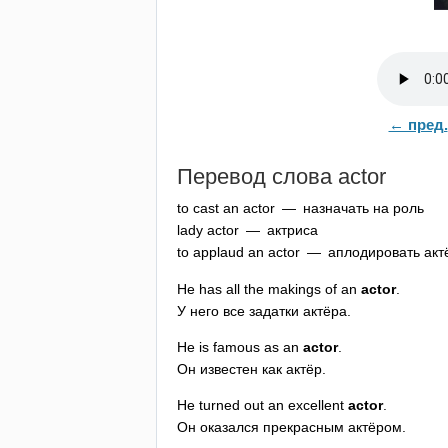
← пред.
Перевод слова
actor
to
cast
an
actor
— назначать на роль
lady
actor
— актриса
to
applaud
an
actor
— аплодировать акт
He
has
all
the
makings
of
an
actor
.
У него все задатки актёра.
He
is
famous
as
an
actor
.
Он известен как актёр.
He
turned
out
an
excellent
actor
.
Он оказался прекрасным актёром.