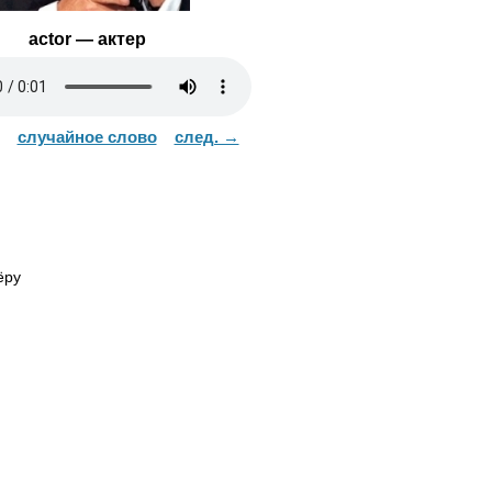
actor
— актер
случайное слово
след. →
ёру