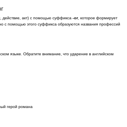
or
к, действие, акт) с помощью суффикса
-
or
, которое формирует
чно с помощью этого суффикса образуются названия профессий
усском языке. Обратите внимание, что ударение в английском
ый герой романа