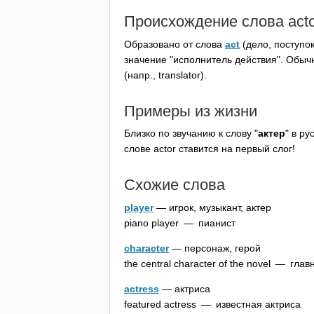
Происхождение слова
act
Образовано от слова
act
(дело, поступо
значение "исполнитель действия". Обы
(напр.,
translator
).
Примеры из жизни
Близко по звучанию к слову "
актер
" в р
слове
actor
ставится на первый слог!
Схожие слова
player
— игрок, музыкант, актер
piano
player
— пианист
character
— персонаж, герой
the
central
character
of
the
novel
— главн
actress
— актриса
featured
actress
— известная актриса