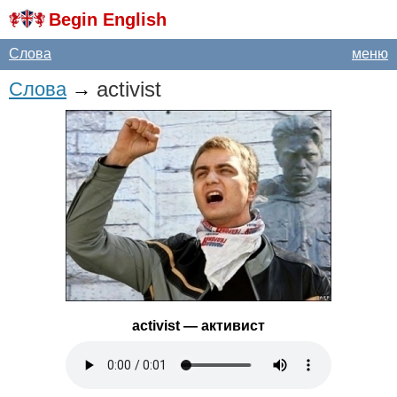
Begin English
Слова
меню
activist
Слова
→
activist
— активист