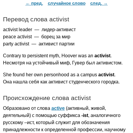
← пред.
случайное слово
след. →
Перевод слова
activist
activist
leader
— лидер-активист
peace
activist
— борец за мир
party
activist
— активист партии
Contrary
to
persistent
myth
,
Hoover
was
an
activist
.
Несмотря на устойчивый миф, Гувер был активистом.
She
found
her
own
personhood
as
a
campus
activist
.
Она нашла себя как активист студенческого городка.
Происхождение слова
activist
Образовано от слова
active
(активный, живой,
деятельный) с помощью суффикса
-
ist
, аналогичного
русскому –ист, который служит для обозначения
принадлежности к определенной профессии, научному