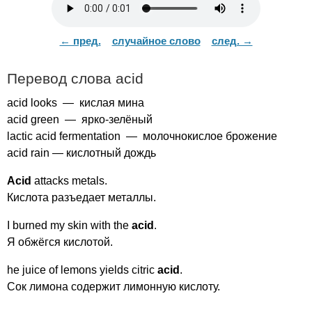
← пред.
случайное слово
след. →
Перевод слова
acid
acid
looks
— кислая мина
acid
green
— ярко-зелёный
lactic
acid
fermentation
— молочнокислое брожение
acid
rain
— кислотный дождь
Acid
attacks
metals
.
Кислота разъедает металлы.
I
burned
my
skin
with
the
acid
.
Я обжёгся кислотой.
he
juice
of
lemons
yields
citric
acid
.
Сок лимона содержит лимонную кислоту.