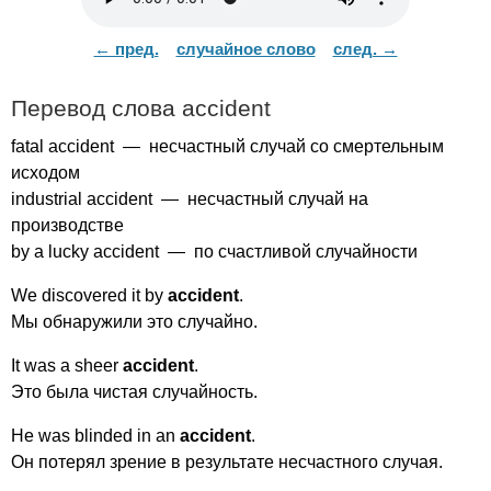
← пред.
случайное слово
след. →
Перевод слова
accident
fatal
accident
— несчастный случай со смертельным
исходом
industrial
accident
— несчастный случай на
производстве
by
a
lucky
accident
— по счастливой случайности
We
discovered
it
by
accident
.
Мы обнаружили это случайно.
It
was
a
sheer
accident
.
Это была чистая случайность.
He
was
blinded
in
an
accident
.
Он потерял зрение в результате несчастного случая.