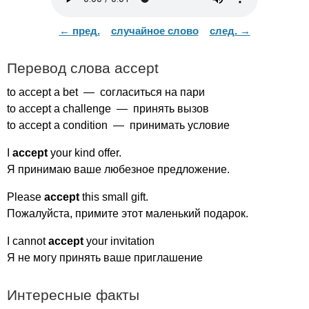
← пред.
случайное слово
след. →
Перевод слова
accept
to
accept
a
bet
— согласиться на пари
to
accept
a
challenge
— принять вызов
to
accept
a
condition
— принимать условие
I
accept
your
kind
offer
.
Я принимаю ваше любезное предложение.
Please
accept
this
small
gift
.
Пожалуйста, примите этот маленький подарок.
I
cannot
accept
your
invitation
Я не могу принять ваше приглашение
Интересные факты