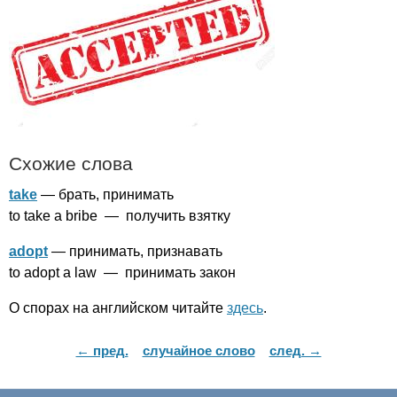
Схожие слова
take
— брать, принимать
to
take
a
bribe
— получить взятку
adopt
— принимать, признавать
to
adopt
a
law
— принимать закон
О спорах на английском читайте
здесь
.
← пред.
случайное слово
след. →