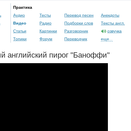
Практика
ь
Аудио
Тесты
Перевод песен
Анекдоты
ь
Видео
Радио
Подборки слов
Тексты англ.
Статьи
Картинки
Разговорник
озвучка
Топики
Форум
Переводчик
еще...
й английский пирог "Баноффи"