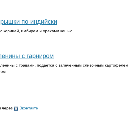
рышки по-индийски
с корицей, имбирем и орехами кешью
ленины с гарниром
 оленины с травами, подается с запеченным сливочным картофелем
еем
и через
Вконтакте