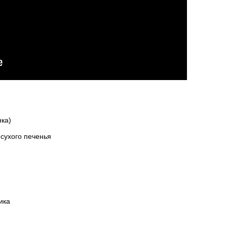
нка)
сухого печенья
ика