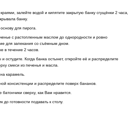
краями, залейте водой и кипятите закрытую банку сгущёнки 2 часа
крывала банку.
 основу для пирога.
ченье с растопленным маслом до однородности и ровно
ме для запекания со съёмным дном.
е в течение 2 часов.
ы и остудите. Когда банка остынет, откройте её и распределите
рху смеси из печенья и масла.
 на карамель.
ной консистенции и распределите поверх бананов.
батончики сверху, как Вам нравится.
к до готовности подавать к столу.