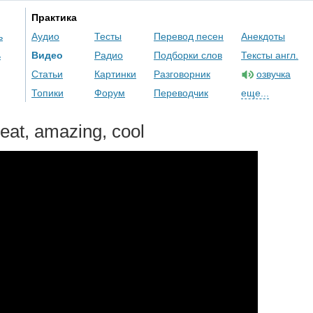
Практика
ь
Аудио
Тесты
Перевод песен
Анекдоты
ь
Видео
Радио
Подборки слов
Тексты англ.
Статьи
Картинки
Разговорник
озвучка
Топики
Форум
Переводчик
еще...
reat
,
amazing
,
cool