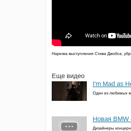
Нарезка выступления Стива Джобса, убр
Еще видео
I'm Mad as He
Один из любимых м
Новая BMW —
Дизайнеры концер