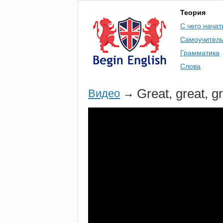
Теория
С чего начат
Самоучител
Грамматика
Слова
Great
,
great
,
g
Видео
→