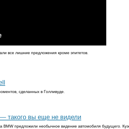
али все лишние предложения кроме эпитетов.
ll
оментов, сделанных в Голливуде.
 такого вы еще не видели
на
BMW
предложили необычное видение автомобиля будущего. Куз