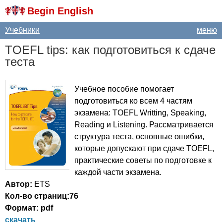
Begin English
Учебники
меню
TOEFL
tips
: как подготовиться к сдаче
теста
Учебное пособие помогает
подготовиться ко всем 4 частям
экзамена:
TOEFL
Writting
,
Speaking
,
Reading
и
Listening
. Рассматривается
структура теста, основные ошибки,
которые допускают при сдаче
TOEFL
,
практические советы по подготовке к
каждой части экзамена.
Автор:
ETS
Кол-во страниц:76
Формат:
pdf
скачать