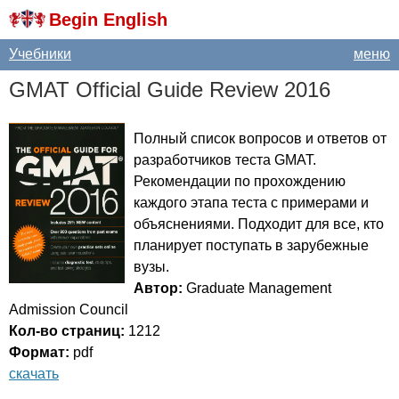
Begin English
Учебники
меню
GMAT
Official
Guide
Review
2016
Полный список вопросов и ответов от
разработчиков теста
GMAT
.
Рекомендации по прохождению
каждого этапа теста с примерами и
объяснениями. Подходит для все, кто
планирует поступать в зарубежные
вузы.
Автор:
Graduate
Management
Admission
Council
Кол-во страниц:
1212
Формат:
pdf
скачать