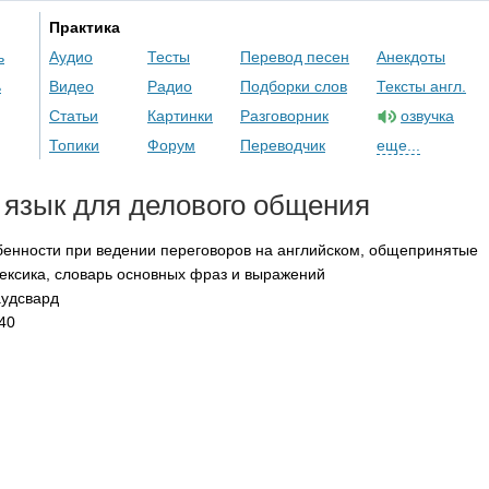
Практика
ь
Аудио
Тесты
Перевод песен
Анекдоты
ь
Видео
Радио
Подборки слов
Тексты англ.
Статьи
Картинки
Разговорник
озвучка
Топики
Форум
Переводчик
еще...
 язык для делового общения
енности при ведении переговоров на английском, общепринятые
ексика, словарь основных фраз и выражений
аудсвард
40