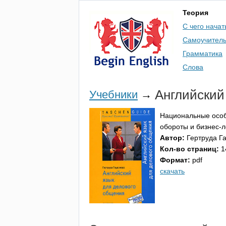
Теория
С чего начат
Самоучител
Грамматика
Слова
Английский
Учебники
→
Национальные особ
обороты и бизнес-л
Автор:
Гертруда Г
Кол-во страниц:
1
Формат:
pdf
скачать