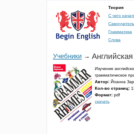
Теория
С чего начат
Самоучител
Грамматика
Слова
Английская
Учебники
→
Изучение английско
грамматическое пра
Автор:
Йоанна Зар
Кол-во страниц:
1
Формат:
pdf
скачать